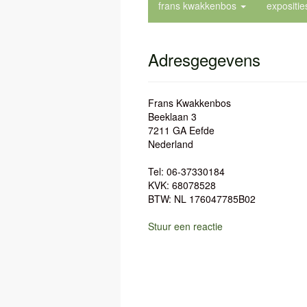
frans kwakkenbos
expositi
Adresgegevens
Frans Kwakkenbos
Beeklaan 3
7211 GA Eefde
Nederland
Tel: 06-37330184
KVK: 68078528
BTW: NL 176047785B02
Stuur een reactie