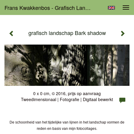
Frans Kwakkenbos - Grafisch Landschap Bark Shadow
Tog
navi
grafisch landschap Bark shadow
0 x 0 cm, © 2016, prijs op aanvraag
Tweedimensionaal | Fotografie | Digitaal bewerkt
De schoonheid van het tijdelijke van lijnen in het landschap vormen de
reden en basis van mijn fotocollages.