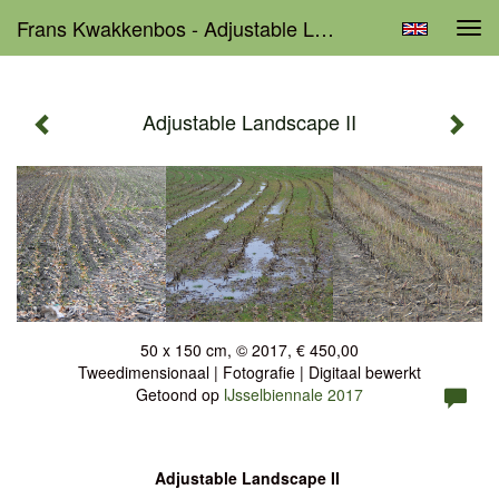
Frans Kwakkenbos - Adjustable Landscape II
Tog
navi
Adjustable Landscape II
50 x 150 cm, © 2017, € 450,00
Tweedimensionaal | Fotografie | Digitaal bewerkt
Getoond op
IJsselbiennale 2017
Adjustable Landscape II