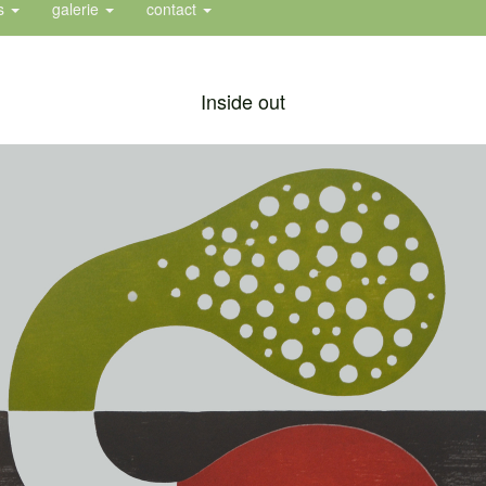
es
galerie
contact
Inside out