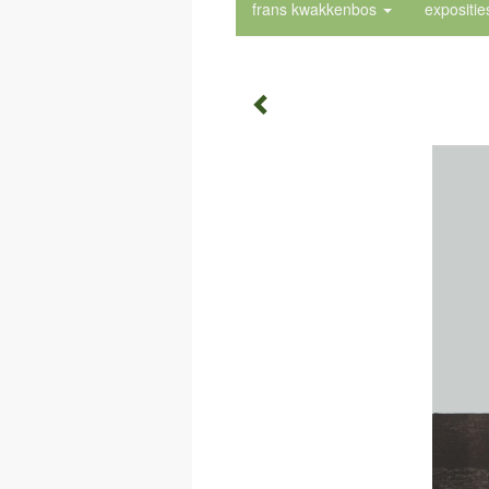
frans kwakkenbos
expositi