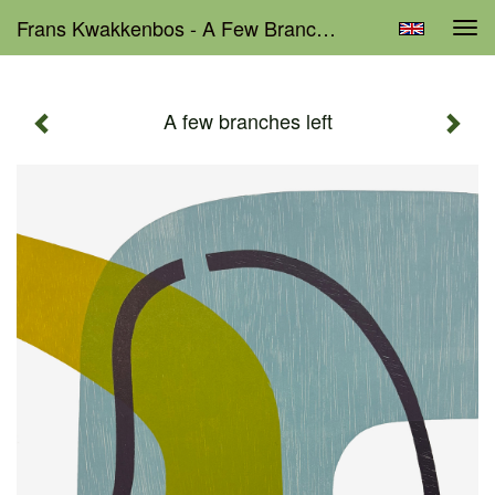
Frans Kwakkenbos - A Few Branches Left
Tog
navi
A few branches left